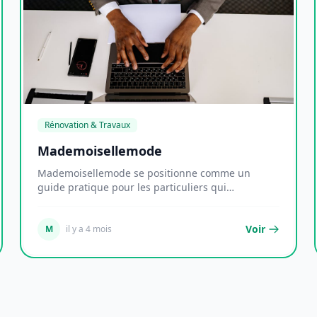
Rénovation & Travaux
Mademoisellemode
Mademoisellemode se positionne comme un
guide pratique pour les particuliers qui
souhaitent entrepre...
Voir
M
il y a 4 mois