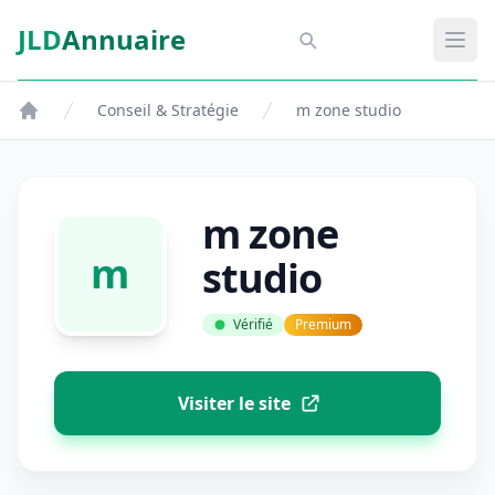
Aller au contenu principal
JLD
Annuaire
JLD Annuaire
Ouvr
Conseil & Stratégie
m zone studio
m zone
m
studio
Vérifié
Premium
Visiter le site